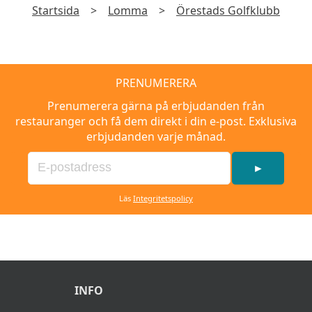
Startsida
>
Lomma
>
Örestads Golfklubb
PRENUMERERA
Prenumerera gärna på erbjudanden från
restauranger och få dem direkt i din e-post. Exklusiva
erbjudanden varje månad.
►
Läs
Integritetspolicy
INFO