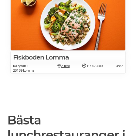
Fiskboden Lomma
Kajgatan 1
2.1km
11:00-14:00
149Kr
234 39 Lomma
Bästa
lunchrestauranger i