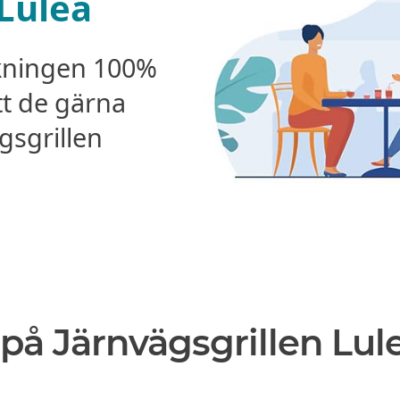
 Luleå
kningen 100%
tt de gärna
sgrillen
på Järnvägsgrillen Lul