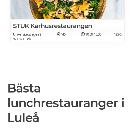
STUK Kårhusrestaurangen
Universitetsvägen 9
445m
10:30-13:30
125Kr
971 87 Luleå
Bästa
lunchrestauranger i
Luleå