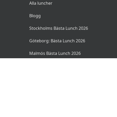
Alla luncher
Blogg
Stockholms Bästa Lunch 2026
Göteborg: Bästa Lunch 2026
Malmös Bästa Lunch 2026
© 2026 MyLunch.se. Alla rättigheter reserverade.
Användarvillkor
Integritetspolicy
Ansvarsfriskrivning
🌜
🌞