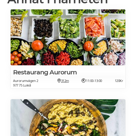
Restaurang Aurorum
Aurorumvägen 2
312m
11:00-13:00
120Kr
977 75 Luleå