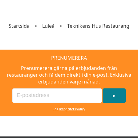
Startsida
>
Luleå
>
Teknikens Hus Restaurang
PRENUMERERA
Prenumerera gärna på erbjudanden från
restauranger och få dem direkt i din e-post. Exklusiva
erbjudanden varje månad.
►
Läs
Integritetspolicy