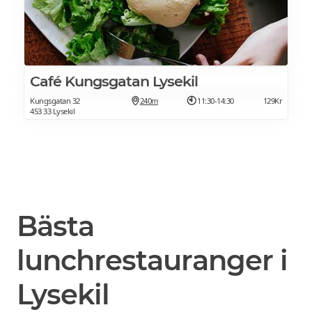
Café Kungsgatan Lysekil
Kungsgatan 32
240m
11:30-14:30
129Kr
453 33 Lysekil
Bästa
lunchrestauranger i
Lysekil