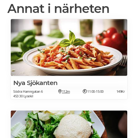
Annat i närheten
Nya Sjökanten
Södra Hamngatan 6
112m
11:00-15:00
149Kr
453 30 Lysekil