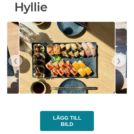
Hyllie
❮
❯
LÄGG TILL
BILD