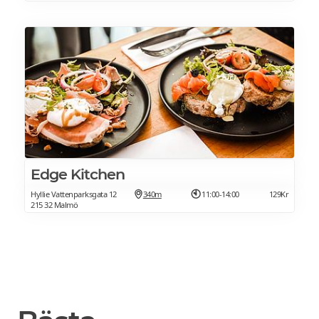
Edge Kitchen
Hyllie Vattenparksgata 12
340m
11:00-14:00
129Kr
215 32 Malmö