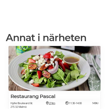
Annat i närheten
Restaurang Pascal
Hyllie Boulevard 8c
274m
11:30-14:00
149Kr
215 32 Malmö