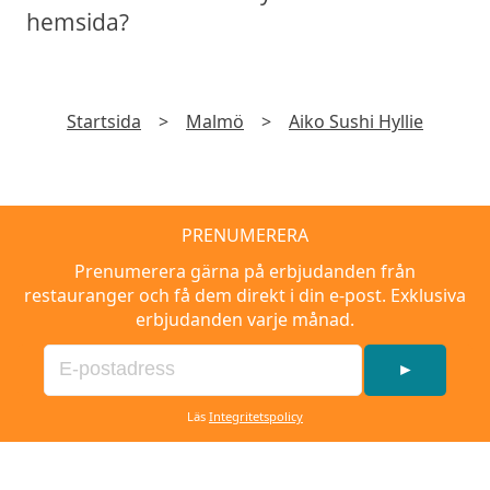
hemsida?
Startsida
>
Malmö
>
Aiko Sushi Hyllie
PRENUMERERA
Prenumerera gärna på erbjudanden från
restauranger och få dem direkt i din e-post. Exklusiva
erbjudanden varje månad.
►
Läs
Integritetspolicy