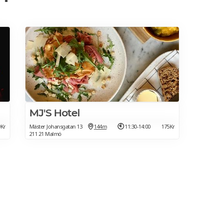
MJ'S Hotel
9Kr
Mäster Johansgatan 13
144m
11:30-14:00
175Kr
211 21 Malmö