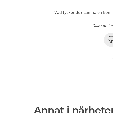
Vad tycker du? Lämna en komm
Gillar du l
L
Annat i närhete