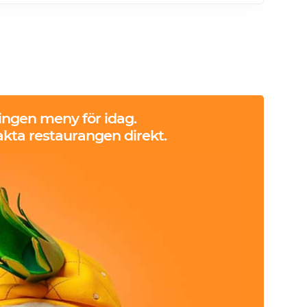
 ingen meny för idag.
kta restaurangen direkt.