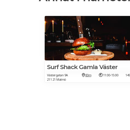
Surf Shack Gamla Väster
Västergatan 9A
83m
11:00-15:00
14
211 21 Malmö