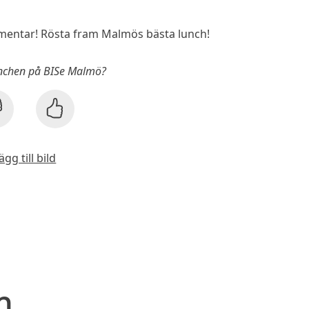
entar! Rösta fram Malmös bästa lunch!
unchen på BISe Malmö?
ägg till bild
n