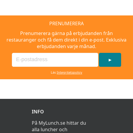
PRENUMERERA
Prenumerera gärna på erbjudanden från
restauranger och få dem direkt i din e-post. Exklusiva
erbjudanden varje månad.
►
Läs
Integritetspolicy
INFO
På MyLunch.se hittar du
alla luncher och