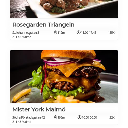
Rosegarden Triangeln
S:t Johannesgatan 3
112m
11:00-17:45
155Kr
211 46 Malmö
Mister York Malmö
Södra Förstadsgatan 42
166m
10:00-00:00
22Kr
211 43 Malmö