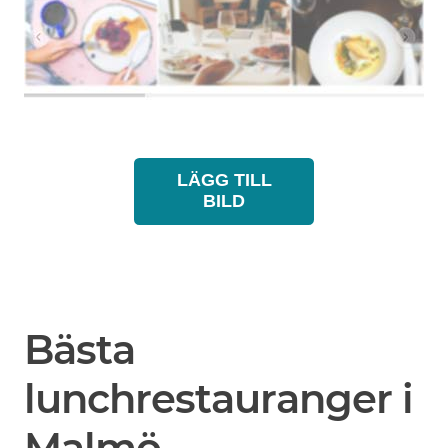
LÄGG TILL
BILD
Bästa
lunchrestauranger i
Malmö