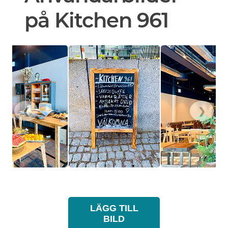
på Kitchen 961
❮
❯
LÄGG TILL
BILD