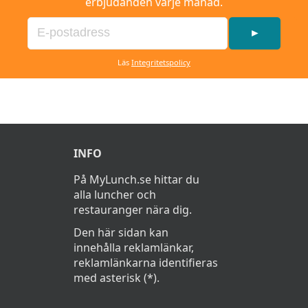
erbjudanden varje månad.
►
Läs
Integritetspolicy
INFO
På MyLunch.se hittar du
alla luncher och
restauranger nära dig.
Den här sidan kan
innehålla reklamlänkar,
reklamlänkarna identifieras
med asterisk (*).