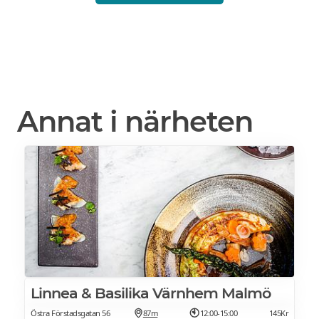
Annat i närheten
Linnea & Basilika Värnhem Malmö
Östra Förstadsgatan 56
87m
12:00-15:00
145Kr