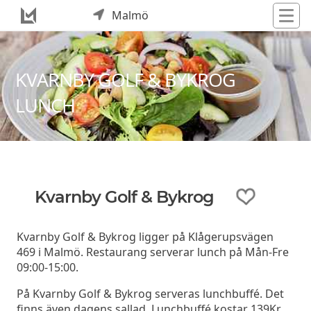
Malmö
KVARNBY GOLF & BYKROG
LUNCH
Kvarnby Golf & Bykrog
Kvarnby Golf & Bykrog ligger på Klågerupsvägen
469 i Malmö. Restaurang serverar lunch på Mån-Fre
09:00-15:00.
På Kvarnby Golf & Bykrog serveras lunchbuffé. Det
finns även dagens sallad. Lunchbuffé kostar 139Kr.