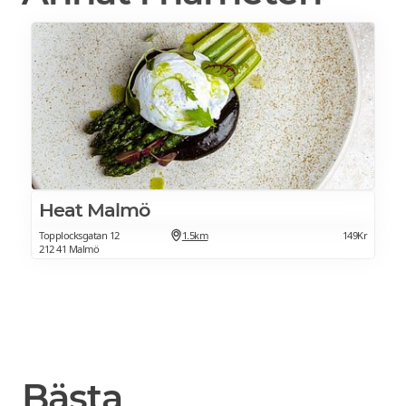
Heat Malmö
Topplocksgatan 12
1.5km
149Kr
212 41 Malmö
Bästa