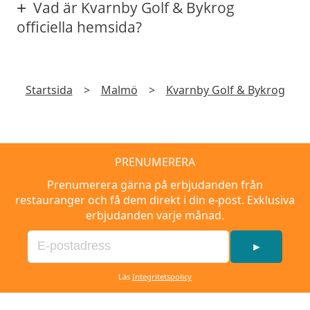
Vad är Kvarnby Golf & Bykrog
officiella hemsida?
Startsida
>
Malmö
>
Kvarnby Golf & Bykrog
PRENUMERERA
Prenumerera gärna på erbjudanden från
restauranger och få dem direkt i din e-post. Exklusiva
erbjudanden varje månad.
►
Läs
Integritetspolicy