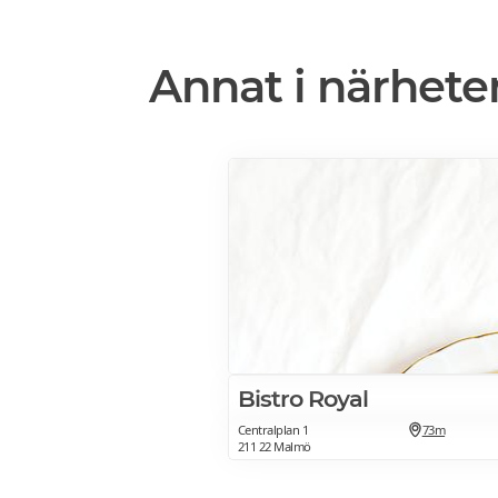
Annat i närhete
Bistro Royal
Centralplan 1
73m
211 22 Malmö