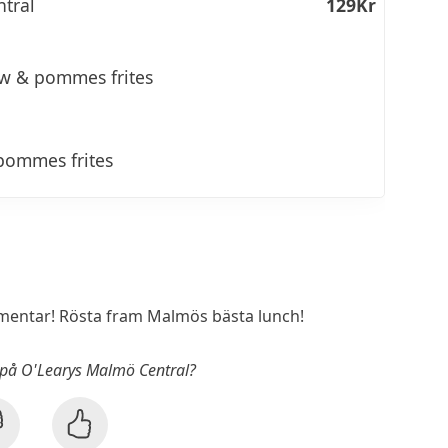
tral
129Kr
w & pommes frites
r
 pommes frites
entar! Rösta fram Malmös bästa lunch!
 på O'Learys Malmö Central?