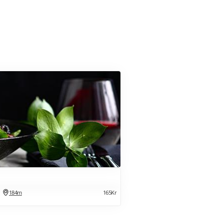
184m
165Kr