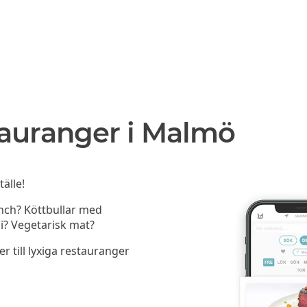
tauranger i Malmö
älle!
unch? Köttbullar med
i? Vegetarisk mat?
er till lyxiga restauranger