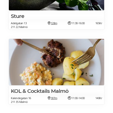
Sture
Adelgatan 13
128m
11:30-16:00
165Kr
211 22 Malmö
KOL & Cocktails Malmö
Kalendegatan 16
187m
11:00-14:00
140Kr
211 35 Malmö