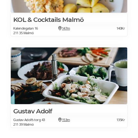
KOL & Cocktails Malmö
Kalendegatan 16
147m
140Kr
211 35 Malmö
Gustav Adolf
Gustav Adolfs torg 43
153m
135Kr
211 39 Malmö