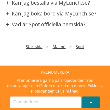
Kan jag beställa via MyLunch.se?
Kan jag boka bord via MyLunch.se?
Vad är Spot officiella hemsida?
Startsida
>
Malmö
>
Spot
PRENUMERERA
Prenumerera gärna på erbjudanden från
restauranger och få dem direkt i din e-post. Exklusiva
erbjudanden varje månad.
►