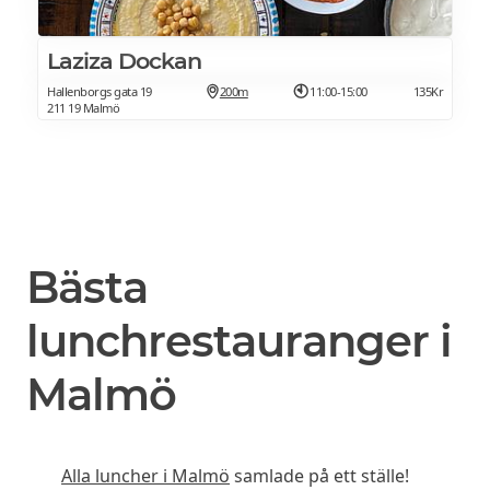
Laziza Dockan
Hallenborgs gata 19
200m
11:00-15:00
135Kr
211 19 Malmö
Bästa
lunchrestauranger i
Malmö
Alla luncher i Malmö
samlade på ett ställe!