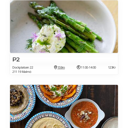
P2
Dockplatsen 22
159m
11:00-14:00
123Kr
211 19 Malmö