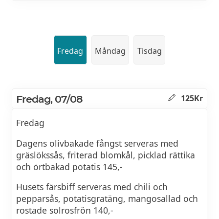
Fredag
Måndag
Tisdag
Fredag, 07/08
125Kr
Fredag
Dagens olivbakade fångst serveras med
gräslökssås, friterad blomkål, picklad rättika
och örtbakad potatis 145,-
Husets färsbiff serveras med chili och
pepparsås, potatisgratäng, mangosallad och
rostade solrosfrön 140,-