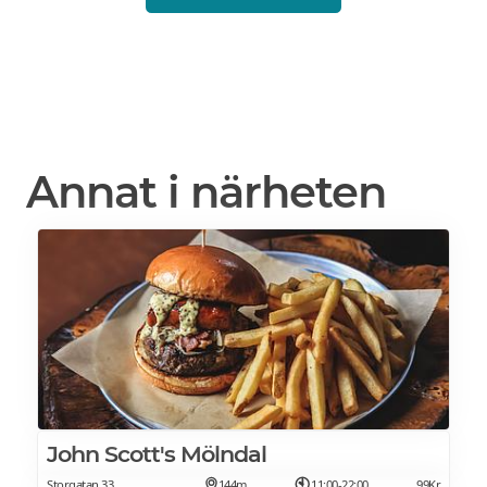
Annat i närheten
John Scott's Mölndal
Storgatan 33
144m
11:00-22:00
99Kr