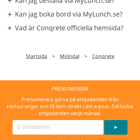
Kan jag beställa via MyLunch.se?
Kan jag boka bord via MyLunch.se?
Vad är Conqrete officiella hemsida?
Startsida
>
Mölndal
>
Conqrete
PRENUMERERA
Prenumerera gärna på erbjudanden från
restauranger och få dem direkt i din e-post. Exklusiva
erbjudanden varje månad.
►