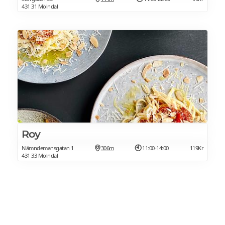
431 31 Mölndal
Roy
Nämndemansgatan 1
306m
11:00-14:00
119Kr
431 33 Mölndal