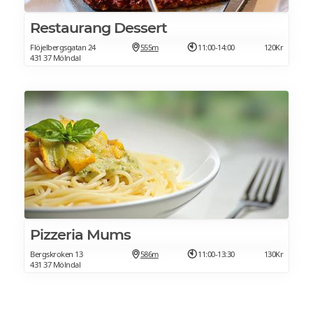
Restaurang Dessert
Flöjelbergsgatan 24
555m
11:00-14:00
120Kr
431 37 Mölndal
Pizzeria Mums
Bergskroken 13
586m
11:00-13:30
130Kr
431 37 Mölndal