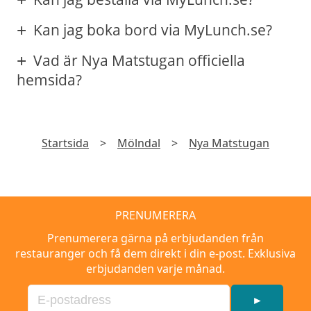
Kan jag boka bord via MyLunch.se?
Vad är Nya Matstugan officiella
hemsida?
Startsida
>
Mölndal
>
Nya Matstugan
PRENUMERERA
Prenumerera gärna på erbjudanden från
restauranger och få dem direkt i din e-post. Exklusiva
erbjudanden varje månad.
►