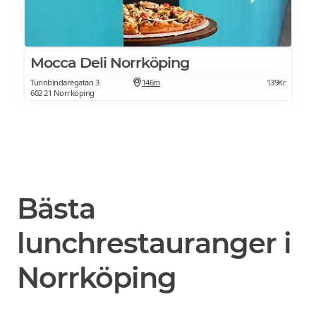
Mocca Deli Norrköping
Tunnbindaregatan 3
146m
139Kr
602 21 Norrköping
Bästa
lunchrestauranger i
Norrköping