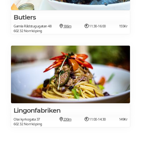
Butlers
Gamla Rådstugugatan 48
186m
11:30-16:00
155Kr
602 32 Norrköping
Lingonfabriken
Olai kyrkogata 37
230m
11:00-14:30
149Kr
602 32 Norrköping