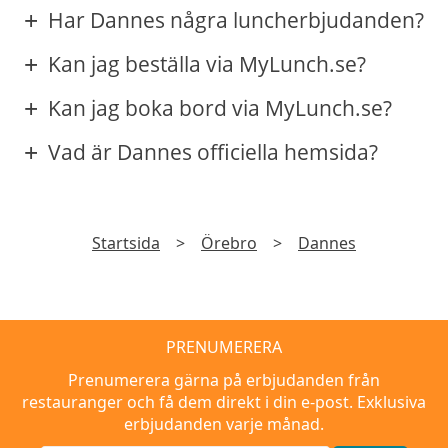
Har Dannes några luncherbjudanden?
Kan jag beställa via MyLunch.se?
Kan jag boka bord via MyLunch.se?
Vad är Dannes officiella hemsida?
Startsida
>
Örebro
>
Dannes
PRENUMERERA
Prenumerera gärna på erbjudanden från
restauranger och få dem direkt i din e-post. Exklusiva
erbjudanden varje månad.