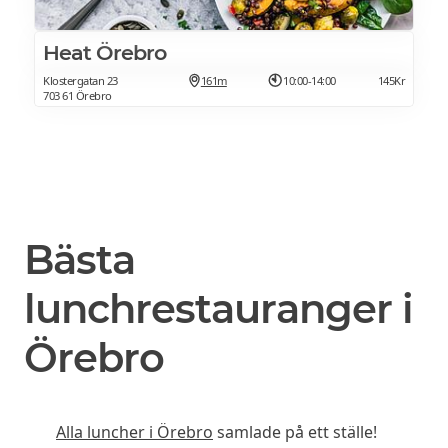
Heat Örebro
Klostergatan 23
161m
10:00-14:00
145Kr
703 61 Örebro
Bästa
lunchrestauranger i
Örebro
Alla luncher i Örebro
samlade på ett ställe!