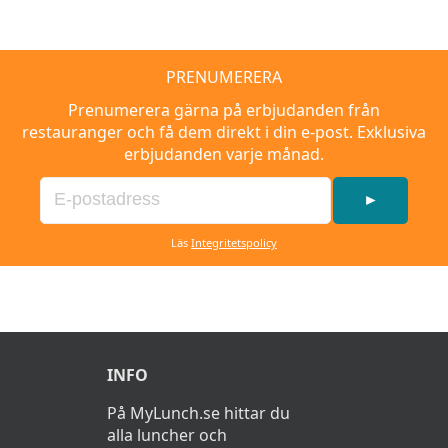
PRENUMERERA
Prenumerera gärna på erbjudanden från
restauranger och få dem direkt i din e-post. Exklusiva
erbjudanden varje månad.
►
Läs
Integritetspolicy
INFO
På MyLunch.se hittar du
alla luncher och