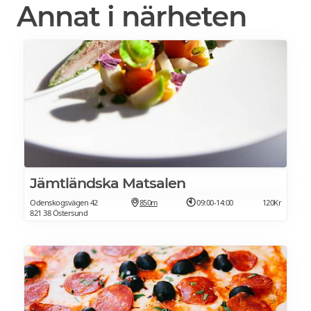
Annat i närheten
Jämtländska Matsalen
Odenskogsvägen 42
850m
09:00-14:00
120Kr
821 38 Östersund