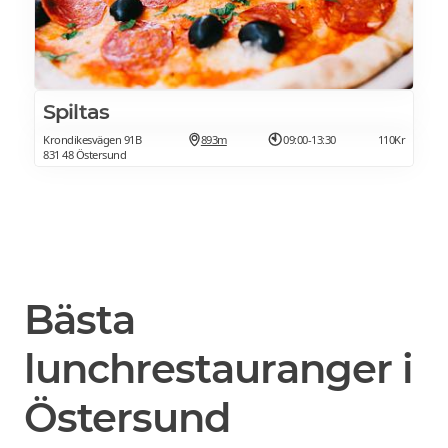
Spiltas
Krondikesvägen 91B
893m
09:00-13:30
110Kr
831 48 Östersund
Bästa
lunchrestauranger i
Östersund