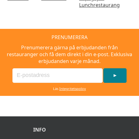
Lunchrestaurang
PRENUMERERA
Prenumerera gärna på erbjudanden från
restauranger och få dem direkt i din e-post. Exklusiva
erbjudanden varje månad.
►
Läs
Integritetspolicy
INFO