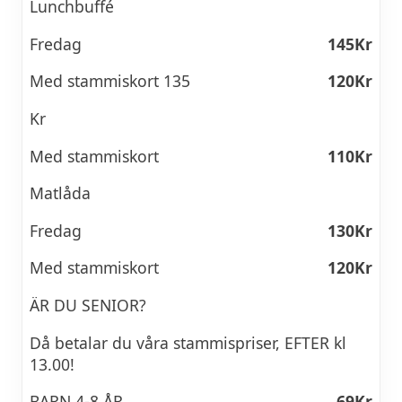
Lunchbuffé
Fredag
145Kr
Med stammiskort 135
120Kr
Kr
Med stammiskort
110Kr
Matlåda
Fredag
130Kr
Med stammiskort
120Kr
ÄR DU SENIOR?
Då betalar du våra stammispriser, EFTER kl
13.00!
BARN 4-8 ÅR
69Kr