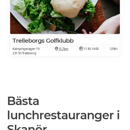
Trelleborgs Golfklubb
Kämpingevägen 19
15.7km
11:30-14:00
125Kr
231 93 Trelleborg
Bästa
lunchrestauranger i
Skanör