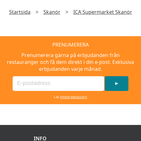
Startsida
>
Skanör
>
ICA Supermarket Skanör
PRENUMERERA
Prenumerera gärna på erbjudanden från
restauranger och få dem direkt i din e-post. Exklusiva
erbjudanden varje månad.
►
Läs
Integritetspolicy
INFO