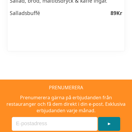
Sallad, bröd, måltidsdryck & kaffe ingår.
Salladsbuffé
89Kr
PRENUMERERA
Prenumerera gärna på erbjudanden från
restauranger och få dem direkt i din e-post. Exklusiva
erbjudanden varje månad.
►