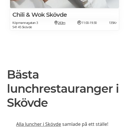
Chili & Wok Skövde
Köpmannagatan 3
243m
11:00-19:30
135Kr
541 45 Skövde
Bästa
lunchrestauranger i
Skövde
Alla luncher i Skövde
samlade på ett ställe!