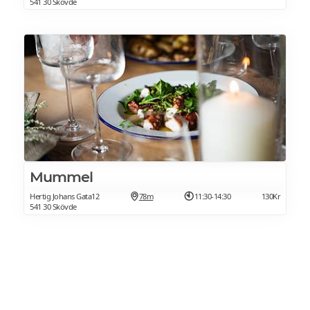
541 30 Skövde
Mummel
Hertig Johans Gata12
78m
11:30-14:30
130Kr
541 30 Skövde