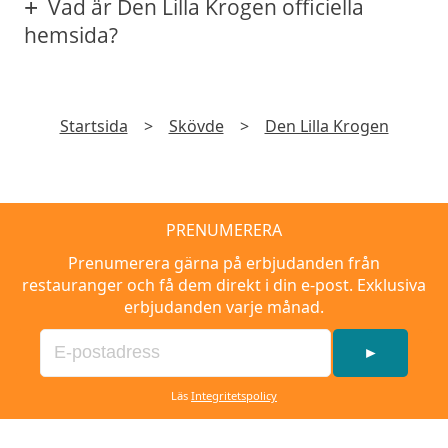
Vad är Den Lilla Krogen officiella
hemsida?
Startsida
>
Skövde
>
Den Lilla Krogen
PRENUMERERA
Prenumerera gärna på erbjudanden från
restauranger och få dem direkt i din e-post. Exklusiva
erbjudanden varje månad.
►
Läs
Integritetspolicy