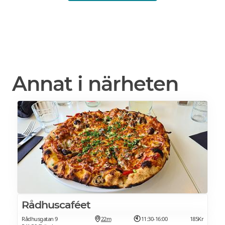
Annat i närheten
Rådhuscaféet
Rådhusgatan 9
22m
11:30-16:00
185Kr