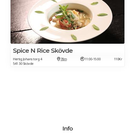
Spice N Rice Skövde
Hertig Johans torg 4
78m
11:00-15:00
110Kr
541 30 Skövde
Info