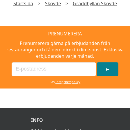
Startsida
>
Skövde
>
Gräddhyllan Skövde
PRENUMERERA
Prenumerera gärna på erbjudanden från
restauranger och få dem direkt i din e-post. Exklusiva
erbjudanden varje månad.
►
Läs
Integritetspolicy
INFO