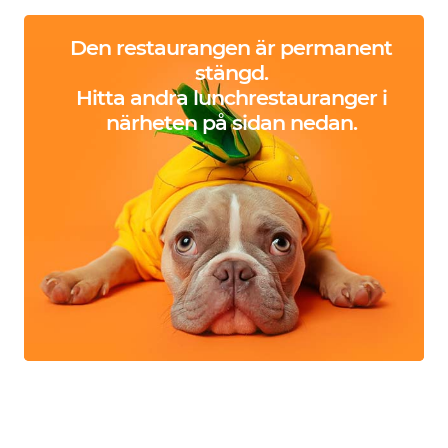
Den restaurangen är permanent
stängd.
Hitta andra lunchrestauranger i
närheten på sidan nedan.