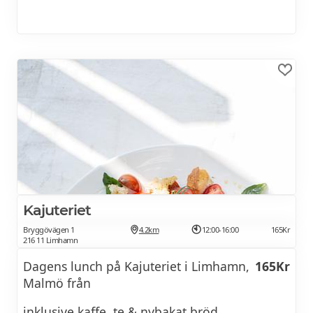
Kajuteriet
Bryggövägen 1
4.2km
12:00-16:00
165Kr
216 11 Limhamn
Dagens lunch på Kajuteriet i Limhamn,
165Kr
Malmö från
inklusive kaffe, te & nybakat bröd.