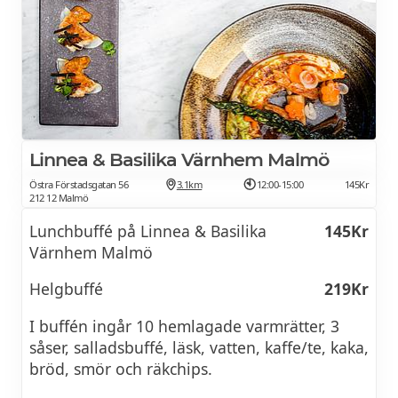
Linnea & Basilika Värnhem Malmö
Östra Förstadsgatan 56
3.1km
12:00-15:00
145Kr
212 12 Malmö
Lunchbuffé på Linnea & Basilika
145Kr
Värnhem Malmö
Helgbuffé
219Kr
I buffén ingår 10 hemlagade varmrätter, 3
såser, salladsbuffé, läsk, vatten, kaffe/te, kaka,
bröd, smör och räkchips.