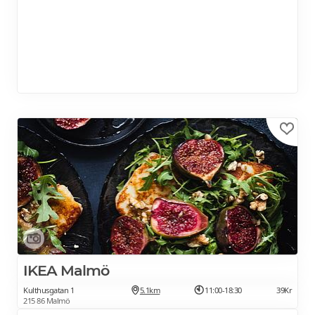
IKEA Malmö
Kulthusgatan 1
5.1km
11:00-18:30
39Kr
215 86 Malmö