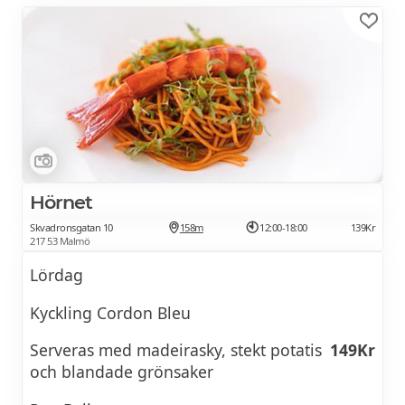
speciellt till dig som är senior, dina anhöriga
samt för medarbetare i Malmö stad
Hörnet
Skvadronsgatan 10
158m
12:00-18:00
139Kr
217 53 Malmö
Lördag
Kyckling Cordon Bleu
Serveras med madeirasky, stekt potatis
149Kr
och blandade grönsaker