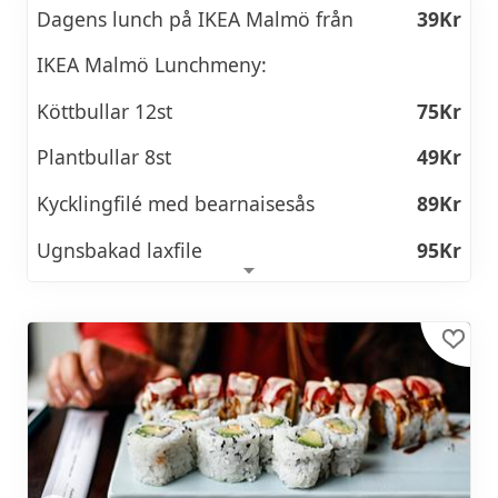
Dagens lunch på IKEA Malmö från
39Kr
IKEA Malmö Lunchmeny:
Köttbullar 12st
75Kr
Plantbullar 8st
49Kr
Kycklingfilé med bearnaisesås
89Kr
Ugnsbakad laxfile
95Kr
Pannbiff med potatismos, lingonsylt,
65Kr
pressgurka och gräddsås
Räksmörgås
89Kr
Kycklingsallad
85Kr
Skagenröra på salladsbädd serveras
19Kr
med rågbröd