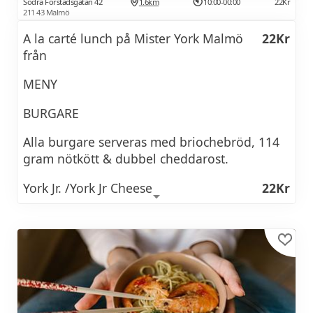
Södra Förstadsgatan 42
1.6km
10:00-00:00
22Kr
211 43 Malmö
A la carté lunch på Mister York Malmö
22Kr
från
MENY
BURGARE
Alla burgare serveras med briochebröd, 114
gram nötkött & dubbel cheddarost.
York Jr. /York Jr Cheese
22Kr
Hamburgerbröd, 45 gram nötkött, ketchup +
cheaddarost, silverlök, pickles, senap
QP Tripple Cheese burger
69Kr
California burger
79Kr