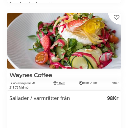
Se veckans lunchmeny >>
Waynes Coffee
Lilla Varvsgatan 20
1.8km
09:00-18:00
98Kr
211 75 Malmö
Sallader / varmrätter från
98Kr