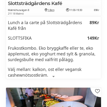
vegetarisk och animaliska fyllningar
Slottsträdgårdens Kafé
från
Malmöhusvägen 8
1.0km
11:00-19:30
89Kr
211 18 Malmö
Lunch a la carte på Slottsträdgårdens
89Kr
Kafé från
SLOTTSFIKA
149Kr
Frukostkombo. Eko bryggkaffe eller te, eko
äpplemust, eko yoghurt med sylt & granola,
surdegsbulle med valfritt pålägg.
Välj mellan: kalkon, ost eller vegansk
cashewnötsostkräm.
SVENSK KLASSIKER
225Kr
Svenska husmansklassiker som varierar ofta.
Exv: Köttbullar, Wallenbergare, Skånsk