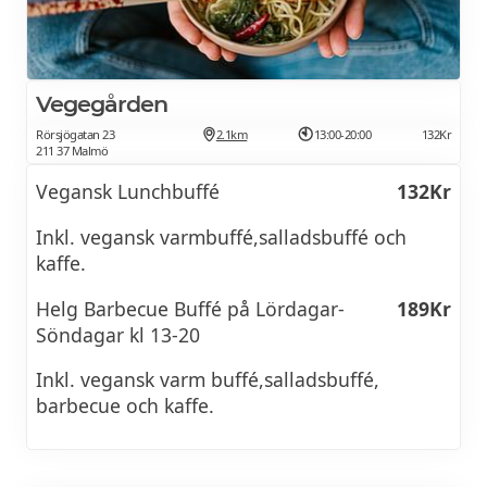
Californiasås, isbergssallad, rödlök, tomat
Yorker burger
85Kr
Japalenomajo, BBQ sås, rödlök.
Vegegården
Rörsjögatan 23
2.1km
13:00-20:00
132Kr
Vegas burger
95Kr
211 37 Malmö
Vegansk Lunchbuffé
132Kr
Rökt majo, honungssrirachaglaza, becon,
silverlök.
Inkl. vegansk varmbuffé,salladsbuffé och
kaffe.
Bacon truffle & jam burger
99Kr
Helg Barbecue Buffé på Lördagar-
189Kr
Tryffelmajo, fikonmarmelad, rostad lök &
Söndagar kl 13-20
bacon
Inkl. vegansk varm buffé,salladsbuffé,
Vegoburgare från
69Kr
barbecue och kaffe.
SIDES
Fries från
25Kr