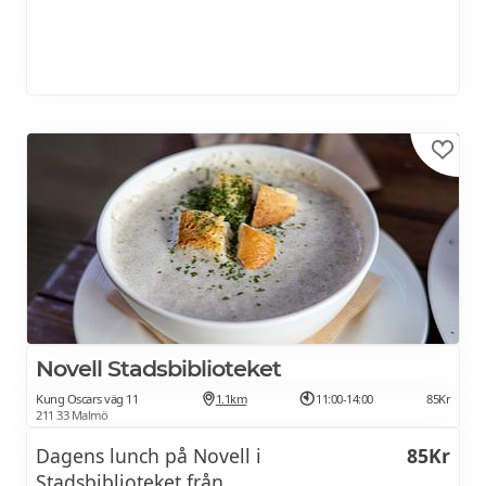
Novell Stadsbiblioteket
Kung Oscars väg 11
1.1km
11:00-14:00
85Kr
211 33 Malmö
Dagens lunch på Novell i
85Kr
Stadsbiblioteket från