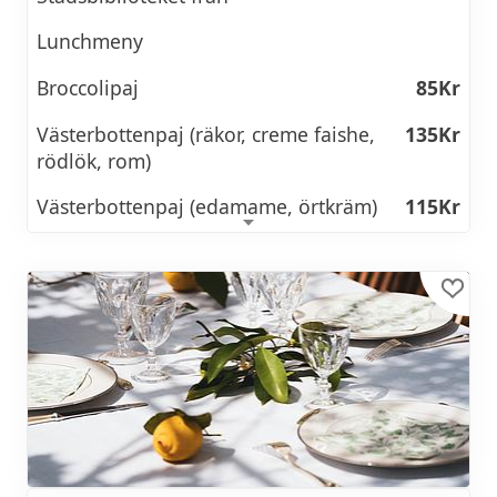
Lunchmeny
Broccolipaj
85Kr
Västerbottenpaj (räkor, creme faishe,
135Kr
rödlök, rom)
Västerbottenpaj (edamame, örtkräm)
115Kr
Lasagne
135Kr
Pasta (olika alternativ) fr
115Kr
Pizza(Chevré, Salami, Mozzarella)
85Kr
Soppa serveras mellan 11-15
95Kr
Bakpotatis med olika fyllningar från
95Kr
Olika matiga mackor med både
98Kr