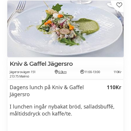
Cheese fries
49Kr
Cajun fries från
28Kr
Dirty fries
54Kr
Mozzarella sticks 3 st
32Kr
DRYCK
Kniv & Gaffel Jägersro
Läsk
25Kr
Jägersrovägen 151
6.0km
11:00-13:00
110Kr
213 75 Malmö
Shakes
55Kr
Dagens lunch på Kniv & Gaffel
110Kr
KAFFE
Jägersro
Bryggkaffe
25Kr
I lunchen ingår nybakat bröd, salladsbuffé,
måltidsdryck och kaffe/te.
Vaniljglass
25Kr