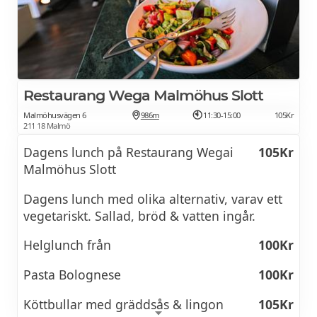
fläskstek, Stekt sill med mos. Alla onsdagar –
Äggakauga! Gjord med Varvas lokalt
producerade ägg från grönbeteshönor.
SLOTTSTRÄDGÅRDENS KORV
179Kr
Restaurang Wega Malmöhus Slott
Lättrökt korv fylld med fläskkött,
Malmöhusvägen 6
986m
11:30-15:00
105Kr
kronärtskocka, ost, chili & gräslök.
211 18 Malmö
Serveras med potatismos, surkål & vår
Dagens lunch på Restaurang Wegai
105Kr
spetsade senap.
Malmöhus Slott
VARMRÖKT LAXSMÖRGÅS
189Kr
Dagens lunch med olika alternativ, varav ett
vegetariskt. Sallad, bröd & vatten ingår.
Grillat surdegsbröd, dillmarinerad rödbeta,
ostkräm & spenat.
Helglunch från
100Kr
SMÖRREBRÖD 1st
89Kr
Pasta Bolognese
100Kr
Smörgås på rågbröd med varierande
Köttbullar med gräddsås & lingon
105Kr