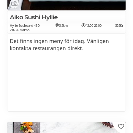
Fika från
5Kr
Aiko Sushi Hyllie
Barnmenyer från
35Kr
Hyllie Boulevard 4BD
3.2km
12:00-22:00
329Kr
216 26 Malmö
Varm dryck kaffe/te ingår för IKEA Family
Det finns ingen meny för idag. Vänligen
medlemmar varje måndag–fredag.
kontakta restaurangen direkt.