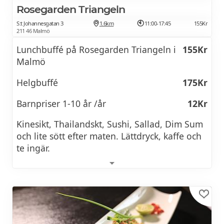
Se veckans lunchmeny >>
Rosegarden Triangeln
Dricka och salladsbuffé ingår ej vid
avhämtning
S:t Johannesgatan 3
1.6km
11:00-17:45
155Kr
211 46 Malmö
AKTUELL MENY &
ERBJUDANDEN
Obs!
Lunchbuffé på Rosegarden Triangeln i
155Kr
Malmö
Med reservation för slutförsäljning och
ändring
Helgbuffé
175Kr
Förboka gärna på telefon
Barnpriser 1-10 år /år
12Kr
Öppettider
Kinesikt, Thailandskt, Sushi, Sallad, Dim Sum
och lite sött efter maten. Lättdryck, kaffe och
Lördag 12:00-18:00 Köket öppet -18.00
te ingär.
Adress
Skvadronsgatan 10/Regementsgatan 23,
Se veckans lunchmeny >>
Malmö
47