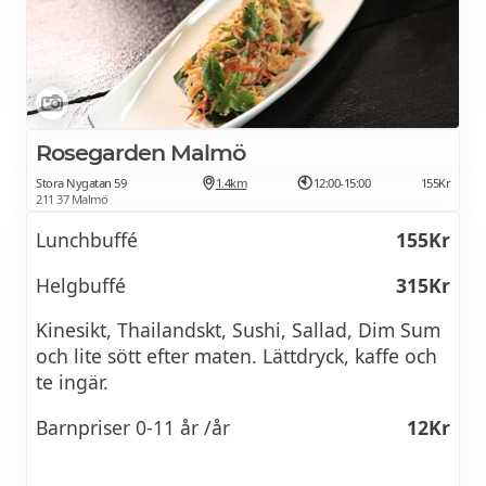
* * * * *
Dagens lunch på Hörnet
139Kr
Lördag
149Kr
Rosegarden Malmö
Salladsbuffé, vatten eller lingondricka, två
sorters eget bröd & kaffe/te ingår.
Stora Nygatan 59
1.4km
12:00-15:00
155Kr
211 37 Malmö
Dricka och salladsbuffé ingår ej vid
Lunchbuffé
155Kr
avhämtning
Helgbuffé
315Kr
Kinesikt, Thailandskt, Sushi, Sallad, Dim Sum
Se veckans lunchmeny >>
och lite sött efter maten. Lättdryck, kaffe och
te ingär.
Barnpriser 0-11 år /år
12Kr