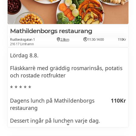
Mathildenborgs restaurang
Rudbecksgatan 1
2.8km
11:30-14:00
110Kr
216 17 Limhamn
Lördag 8.8.
Fläskkarrè med gräddig rosmarinsås, potatis
och rostade rotfrukter
* * * * *
Dagens lunch på Mathildenborgs
110Kr
restaurang
Dessert ingår på lunchen varje dag.
Restaurangen är öppna för alla men riktar sig