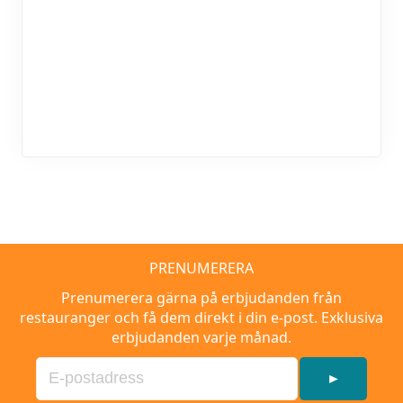
PRENUMERERA
Prenumerera gärna på erbjudanden från
restauranger och få dem direkt i din e-post. Exklusiva
erbjudanden varje månad.
►