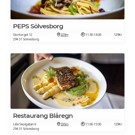
PEPS Sölvesborg
Stortorget 12
229m
11:30-14:00
129Kr
294 31 Sölvesborg
Restaurang Blåregn
Lilla Skolgatan 6
335m
11:00-15:00
129Kr
294 31 Sölvesborg