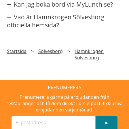
Kan jag boka bord via MyLunch.se?
Vad är Hamnkrogen Sölvesborg
officiella hemsida?
Startsida
>
Sölvesborg
>
Hamnkrogen
Sölvesborg
PRENUMERERA
Prenumerera gärna på erbjudanden från
restauranger och få dem direkt i din e-post. Exklusiva
erbjudanden varje månad.
►