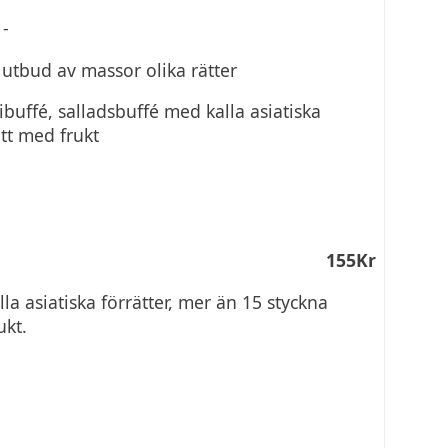
1-
t utbud av massor olika rätter
ibuffé, salladsbuffé med kalla asiatiska
ätt med frukt
155Kr
la asiatiska förrätter, mer än 15 styckna
ukt.