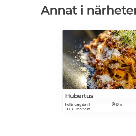
Annat i närhete
Hubertus
Holländargatan 9
93m
111 36 Stockholm