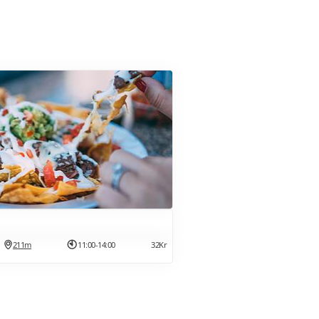
211m
11:00-14:00
32Kr