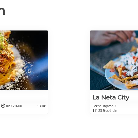
n
La Neta City
10:00-14:00
130Kr
Barnhusgatan 2
111 23 Stockholm