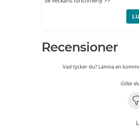
Se veckans lunchmeny >>
L
Recensioner
Vad tycker du? Lämna en kommen
Gillar d
L