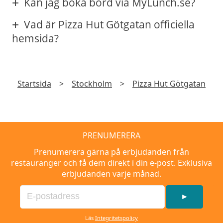
Kan jag boka bord via MyLunch.se?
Vad är Pizza Hut Götgatan officiella
hemsida?
Startsida
>
Stockholm
>
Pizza Hut Götgatan
PRENUMERERA
Prenumerera gärna på erbjudanden från
restauranger och få dem direkt i din e-post. Exklusiva
erbjudanden varje månad.
►
Läs
Integritetspolicy