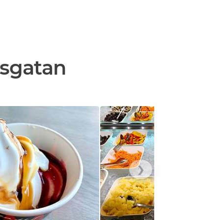
gsgatan
❯