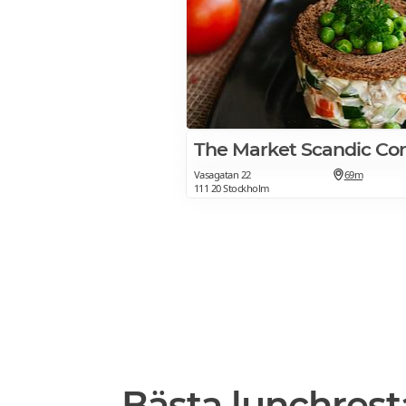
The Market Scandic Con
Vasagatan 22
69m
111 20 Stockholm
Bästa lunchres