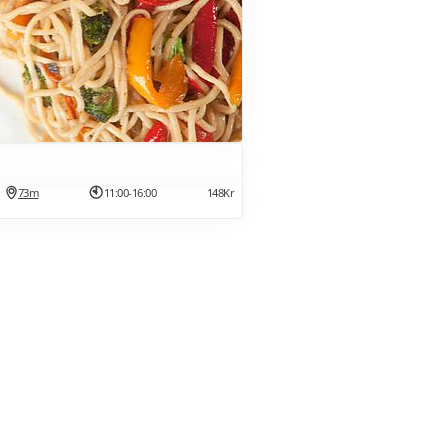
73m
11:00-16:00
148Kr