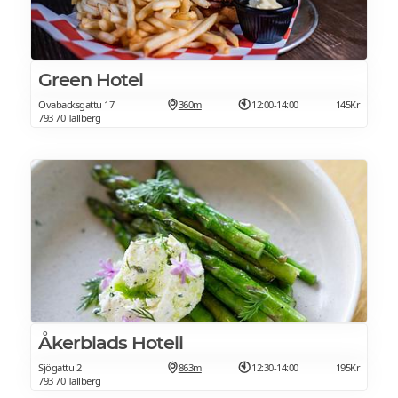
Green Hotel
Ovabacksgattu 17
360m
12:00-14:00
145Kr
793 70 Tällberg
Åkerblads Hotell
Sjögattu 2
863m
12:30-14:00
195Kr
793 70 Tällberg