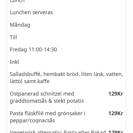
Lunchen serveras
Måndag
Till
Fredag 11:00-14:30
Inkl
Salladsbuffé, hembakt bröd, liten läsk, vatten,
lättöl samt kaffe
Ostpanerad schnitzel med
129Kr
gräddtomatsås & stekt potatis
Pasta fläskfilé med grönsaker i
129Kr
peppar/coqnacsås
Vegetarisk alternativ; Pasta eller Bakad
129Kr