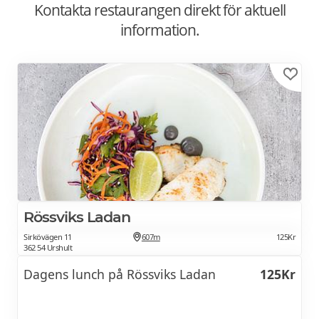
Kontakta restaurangen direkt för aktuell
information.
Rössviks Ladan
Sirkövägen 11
607m
125Kr
362 54 Urshult
Dagens lunch på Rössviks Ladan
125Kr