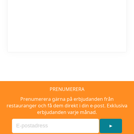
PRENUMERERA
Prenumerera gärna på erbjudanden från
restauranger och få dem direkt i din e-post. Exklusiva
erbjudanden varje månad.
►