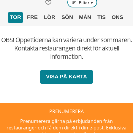
Filter
▼
TOR
FRE
LÖR
SÖN
MÅN
TIS
ONS
OBS! Öppettiderna kan variera under sommaren.
Kontakta restaurangen direkt för aktuell
information.
VISA PÅ KARTA
PRENUMERERA
Prenumerera gärna på erbjudanden från
restauranger och få dem direkt i din e-post. Exklusiva