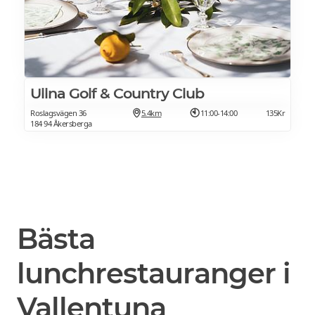
Ullna Golf & Country Club
Roslagsvägen 36
5.4km
11:00-14:00
135Kr
184 94 Åkersberga
Bästa
lunchrestauranger i
Vallentuna