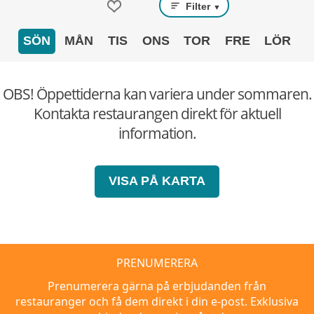
Filter
▼
SÖN
MÅN
TIS
ONS
TOR
FRE
LÖR
OBS! Öppettiderna kan variera under sommaren.
Kontakta restaurangen direkt för aktuell
information.
VISA PÅ KARTA
PRENUMERERA
Prenumerera gärna på erbjudanden från
restauranger och få dem direkt i din e-post. Exklusiva