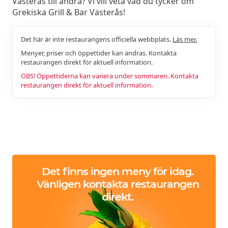
Västerås till andra? Vi vill veta vad du tycker om
Grekiska Grill & Bar Västerås!
Det här är inte restaurangens officiella webbplats.
Läs mer.
Menyer, priser och öppettider kan ändras. Kontakta
restaurangen direkt för aktuell information.
OBS! Öppettiderna kan variera under sommaren. Kontakta
restaurangen direkt för aktuell information.
Det finns ingen meny för idag.
Vänligen kontakta restaurangen
direkt.