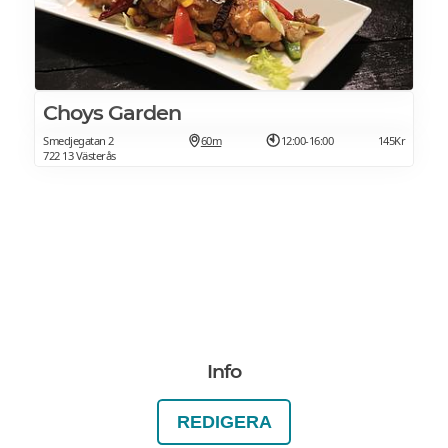
Choys Garden
Smedjegatan 2
60m
12:00-16:00
145Kr
722 13 Västerås
Info
REDIGERA