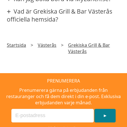
Vad är Grekiska Grill & Bar Västerås
officiella hemsida?
Startsida
>
Västerås
>
Grekiska Grill & Bar
Västerås
PRENUMERERA
Prenumerera gärna på erbjudanden från
restauranger och få dem direkt i din e-post. Exklusiva
erbjudanden varje månad.
►