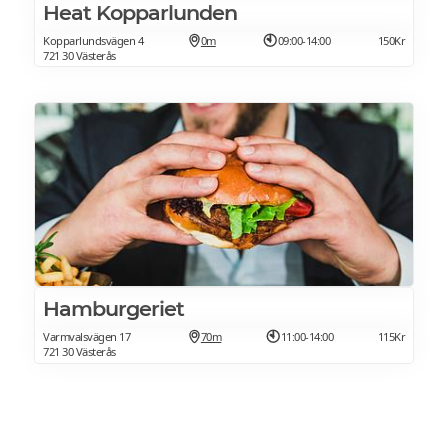
Heat Kopparlunden
Kopparlundsvägen 4
0m
09:00-14:00
150Kr
721 30 Västerås
Hamburgeriet
Varmvalsvägen 17
70m
11:00-14:00
115Kr
721 30 Västerås