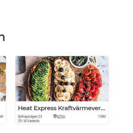
n
Heat Express Kraftvärmeverket
5Kr
Sjöhagsvägen 23
677m
118Kr
721 32 Västerås