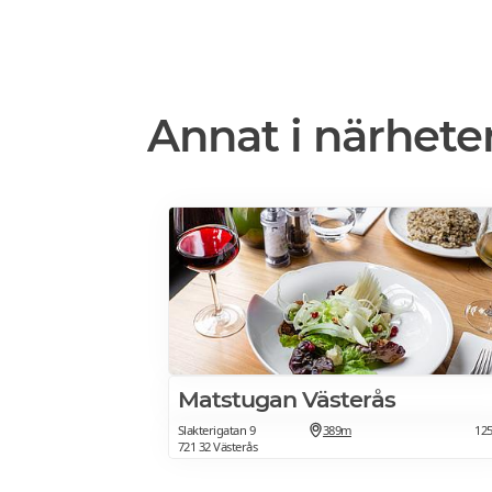
Annat i närhete
Matstugan Västerås
Slakterigatan 9
389m
12
721 32 Västerås