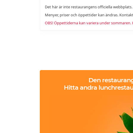
Det här är inte restaurangens officiella webbplats
Menyer, priser och öppettider kan ändras. Kontakt
OBS! Öppettiderna kan variera under sommaren. Ko
Den restauran
Hitta andra lunchrestau