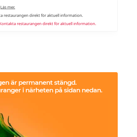
.
Läs mer.
a restaurangen direkt för aktuell information.
ntakta restaurangen direkt för aktuell information.
gen är permanent stängd.
ranger i närheten på sidan nedan.