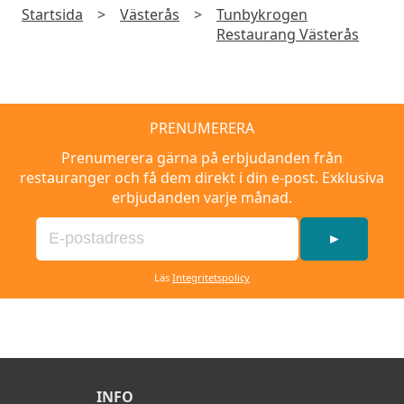
Startsida
>
Västerås
>
Tunbykrogen
Restaurang Västerås
PRENUMERERA
Prenumerera gärna på erbjudanden från
restauranger och få dem direkt i din e-post. Exklusiva
erbjudanden varje månad.
►
Läs
Integritetspolicy
INFO