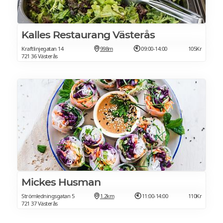
Kalles Restaurang Västerås
Kraftlinjegatan 14
998m
09:00-14:00
105Kr
721 36 Västerås
Mickes Husman
Strömledningsgatan 5
1.2km
11:00-14:00
110Kr
721 37 Västerås