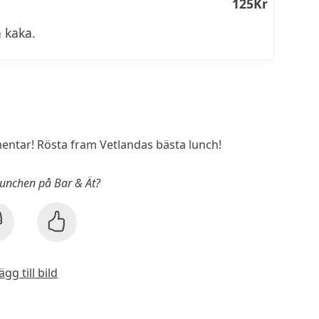
125Kr
h kaka.
ntar! Rösta fram Vetlandas bästa lunch!
 lunchen på Bar & Ät?
ägg till bild