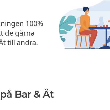
kningen 100%
tt de gärna
 till andra.
på Bar & Ät