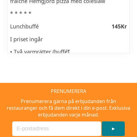
fraiche Hemgjord pizza med coleslaw
* * * * *
Lunchbuffé
145Kr
I priset ingår
• Två varmrätter (buffé)
• Salladsbuffé
• Hembakt bröd med smör
• Måltidsdryck
PRENUMERERA
Prenumerera gärna på erbjudanden från
• Kaffe med liten kaka
restauranger och få dem direkt i din e-post. Exklusiva
erbjudanden varje månad.
►