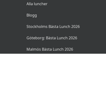
Alla luncher
Blogg
Stockholms Bästa Lunch 2026
Göteborg: Bästa Lunch 2026
Malmös Bästa Lunch 2026
© 2026 MyLunch.se. Alla rättigheter reserverade.
Användarvillkor
Integritetspolicy
Ansvarsfriskrivning
🌜
🌞