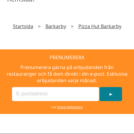
Startsida
>
Barkarby
>
Pizza Hut Barkarby
PRENUMERERA
Prenumerera gärna på erbjudanden från
restauranger och få dem direkt i din e-post. Exklusiva
erbjudanden varje månad.
►
Läs
Integritetspolicy