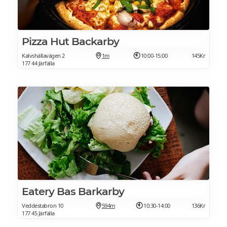
Pizza Hut Backarby
Kalvshällavägen 2
1m
10:00-15:00
145Kr
177 44 Järfälla
Eatery Bas Barkarby
Veddestabron 10
594m
10:30-14:00
136Kr
177 45 Järfälla