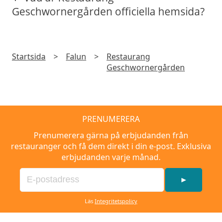
Geschwornergården officiella hemsida?
Startsida
>
Falun
>
Restaurang
Geschwornergården
PRENUMERERA
Prenumerera gärna på erbjudanden från
restauranger och få dem direkt i din e-post. Exklusiva
erbjudanden varje månad.
►
Läs
Integritetspolicy