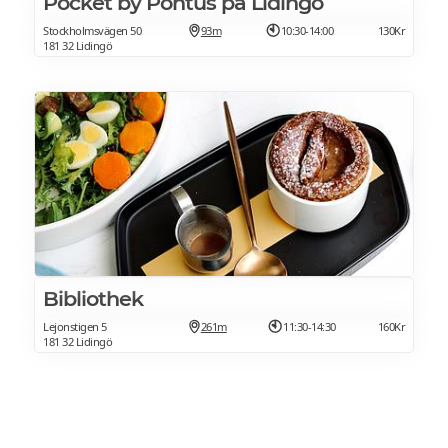
Pocket by Pontus på Lidingö
Stockholmsvägen 50
93m
10:30-14:00
130Kr
181 32 Lidingö
Bibliothek
Lejonstigen 5
261m
11:30-14:30
160Kr
181 32 Lidingö