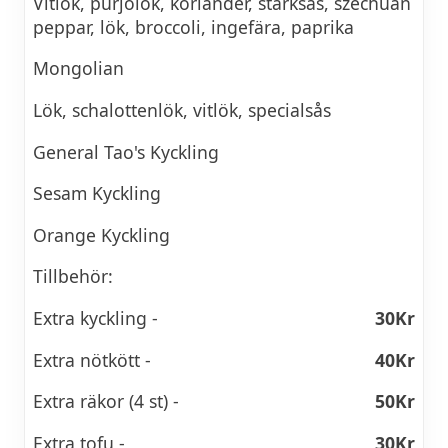
Vitlök, purjolök, koriander, starksås, szechuan
peppar, lök, broccoli, ingefära, paprika
Mongolian
Lök, schalottenlök, vitlök, specialsås
General Tao's Kyckling
Sesam Kyckling
Orange Kyckling
Tillbehör:
Extra kyckling -
30Kr
Extra nötkött -
40Kr
Extra räkor (4 st) -
50Kr
Extra tofu -
30Kr