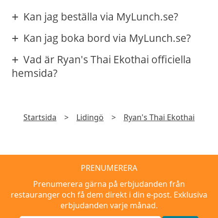
Kan jag beställa via MyLunch.se?
Kan jag boka bord via MyLunch.se?
Vad är Ryan's Thai Ekothai officiella
hemsida?
Startsida
>
Lidingö
>
Ryan's Thai Ekothai
PRENUMERERA
Prenumerera gärna på erbjudanden från
restauranger och få dem direkt i din e-post. Exklusiva
erbjudanden varje månad.