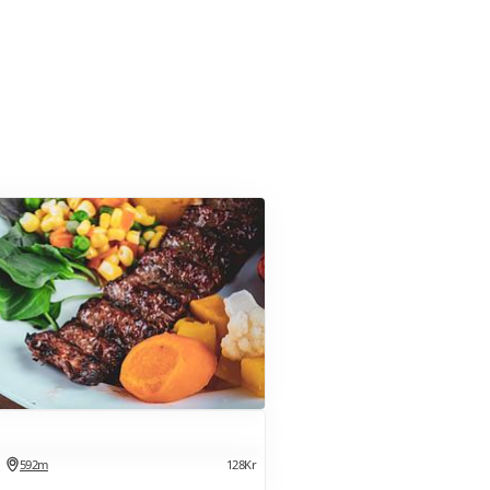
592m
128Kr