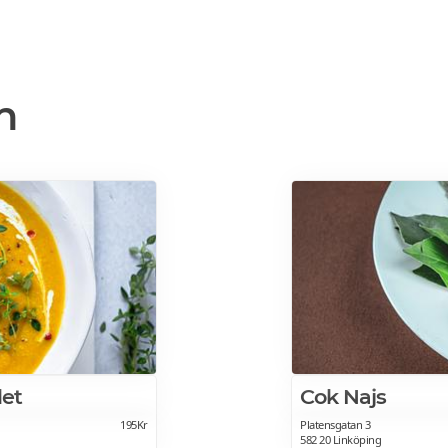
n
let
Cok Najs
195Kr
Platensgatan 3
582 20 Linköping