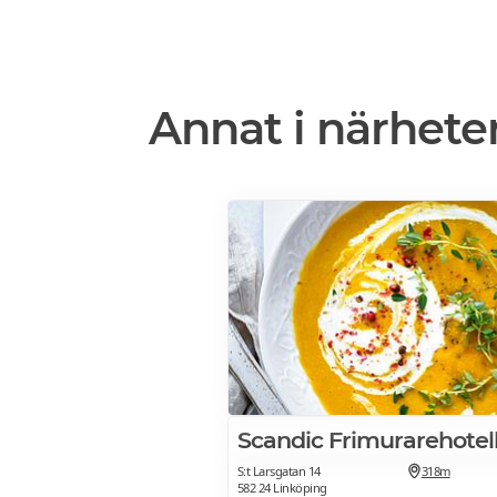
Annat i närhete
Scandic Frimurarehotel
S:t Larsgatan 14
318m
582 24 Linköping