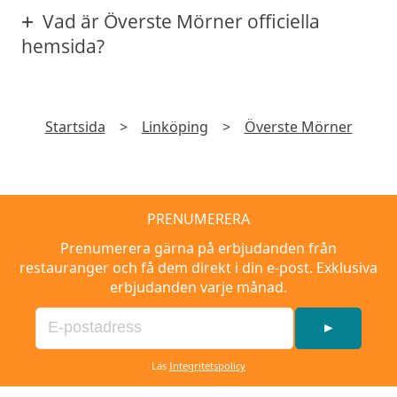
Vad är Överste Mörner officiella
hemsida?
Startsida
>
Linköping
>
Överste Mörner
PRENUMERERA
Prenumerera gärna på erbjudanden från
restauranger och få dem direkt i din e-post. Exklusiva
erbjudanden varje månad.
►
Läs
Integritetspolicy