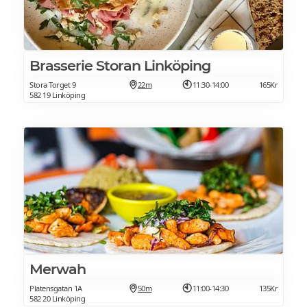
Brasserie Storan Linköping
Stora Torget 9
22m
11:30-14:00
165Kr
582 19 Linköping
Merwah
Platensgatan 1A
50m
11:00-14:30
135Kr
582 20 Linköping