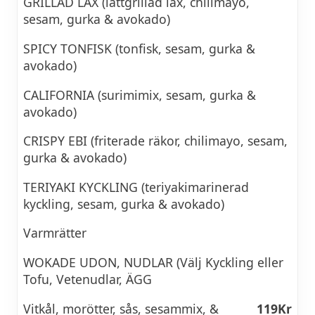
GRILLAD LAX (lättgrillad lax, chilimayo,
sesam, gurka & avokado)
SPICY TONFISK (tonfisk, sesam, gurka &
avokado)
CALIFORNIA (surimimix, sesam, gurka &
avokado)
CRISPY EBI (friterade räkor, chilimayo, sesam,
gurka & avokado)
TERIYAKI KYCKLING (teriyakimarinerad
kyckling, sesam, gurka & avokado)
Varmrätter
WOKADE UDON, NUDLAR (Välj Kyckling eller
Tofu, Vetenudlar, ÄGG
Vitkål, morötter, sås, sesammix, &
119Kr