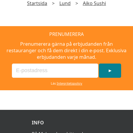
Startsida
>
Lund
>
Aiko Sushi
PRENUMERERA
Prenumerera gärna på erbjudanden från
restauranger och få dem direkt i din e-post. Exklusiva
erbjudanden varje månad.
►
Läs
Integritetspolicy
INFO