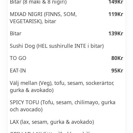
Bitar (8 maki & 8 nigiri)
149Kr
MIXAD NIGRI (FINNS, SOM,
119Kr
VEGETARISK), bitar
Bitar
139Kr
Sushi Dog (HEL sushirulle INTE i bitar)
TO GO
80Kr
EAT-IN
95Kr
Välj mellan (Veg), tofu, sesam, sockerärtor,
gurka & avokado)
SPICY TOFU (Tofu, sesam, chilimayo, gurka
och avocado)
LAX (lax, sesam, gurka & avokado)