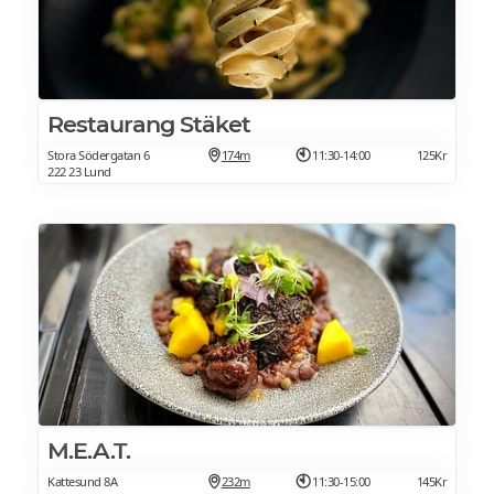
Restaurang Stäket
Stora Södergatan 6
174m
11:30-14:00
125Kr
222 23 Lund
M.E.A.T.
Kattesund 8A
232m
11:30-15:00
145Kr