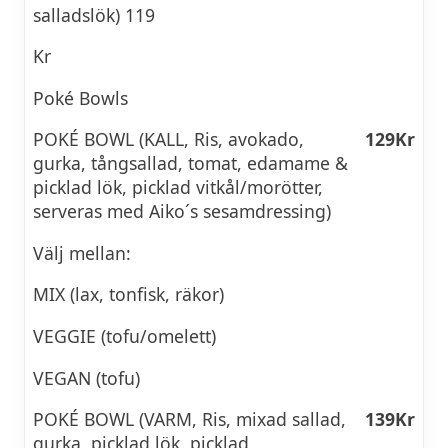
salladslök) 119
Kr
Poké Bowls
POKÉ BOWL (KALL, Ris, avokado,
129Kr
gurka, tångsallad, tomat, edamame &
picklad lök, picklad vitkål/morötter,
serveras med Aiko´s sesamdressing)
Välj mellan:
MIX (lax, tonfisk, räkor)
VEGGIE (tofu/omelett)
VEGAN (tofu)
POKÉ BOWL (VARM, Ris, mixad sallad,
139Kr
gurka, picklad lök, picklad