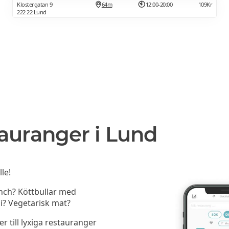
Klostergatan 9
64m
12:00-20:00
109Kr
222 22 Lund
auranger i Lund
le!
unch? Köttbullar med
i? Vegetarisk mat?
er till lyxiga restauranger